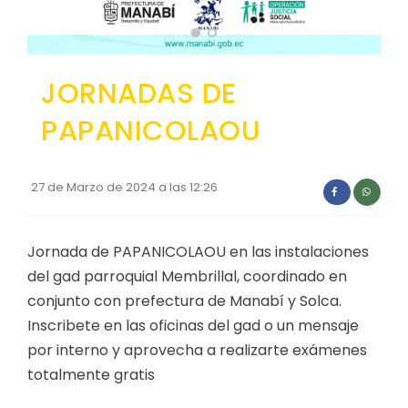
Convocatorias
GESTIÓN ADMINISTRATIVA
JORNADAS DE
Plan de desarrollo y Ordenamiento Territorial - PD
PAPANICOLAOU
Plan Anual Contratación - PAC
Plan Operativo Anual - POA
27 de Marzo de 2024 a las 12:26
Convenios Institucionales
PRESUPUESTO: EJECUCIÓN Y REPORTES
Jornada de PAPANICOLAOU en las instalaciones
Cédulas presupuestarias y balances
del gad parroquial Membrillal, coordinado en
Procesos de contratación
conjunto con prefectura de Manabí y Solca.
Inscribete en las oficinas del gad o un mensaje
Ejecución Presupuestaria
por interno y aprovecha a realizarte exámenes
Obras y proyectos
totalmente gratis