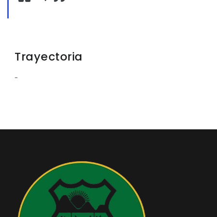
Convocatorias
GESTIÓN ADMINISTRATIVA
Plan de desarrollo y Ordenamiento Territorial - PD
Trayectoria
Plan Anual Contratación - PAC
-
Plan Operativo Anual - POA
Convenios Institucionales
PRESUPUESTO: EJECUCIÓN Y REPORTES
Cédulas presupuestarias y balances
Procesos de contratación
Ejecución Presupuestaria
Obras y proyectos