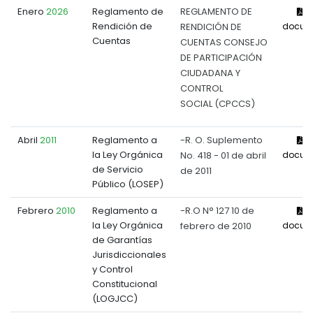
Enero
2026
Reglamento de
REGLAMENTO DE
V
Rendición de
RENDICIÓN DE
docum
Cuentas
CUENTAS CONSEJO
DE PARTICIPACIÓN
CIUDADANA Y
CONTROL
SOCIAL (CPCCS)
Abril
2011
Reglamento a
-R. O. Suplemento
V
la Ley Orgánica
No. 418 - 01 de abril
docum
de Servicio
de 2011
Público (LOSEP)
Febrero
2010
Reglamento a
-R.O N° 127 10 de
V
la Ley Orgánica
febrero de 2010
docum
de Garantías
Jurisdiccionales
y Control
Constitucional
(LOGJCC)