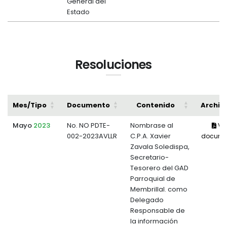
General del
Estado
Resoluciones
Mes/Tipo
Documento
Contenido
Archiv
Mayo
2023
No. NO PDTE-
Nombrase al
Ve
002-2023AVLLR
C.P.A. Xavier
docume
Zavala Soledispa,
Secretario-
Tesorero del GAD
Parroquial de
Membrillal. como
Delegado
Responsable de
la información