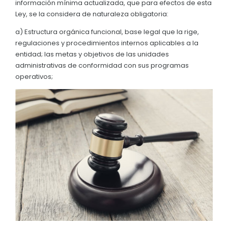
información mínima actualizada, que para efectos de esta
Convocatorias
Ley, se la considera de naturaleza obligatoria:
GESTIÓN ADMINISTRATIVA
a) Estructura orgánica funcional, base legal que la rige,
regulaciones y procedimientos internos aplicables a la
Plan de desarrollo y Ordenamiento Territorial - PD
entidad; las metas y objetivos de las unidades
administrativas de conformidad con sus programas
Plan Anual Contratación - PAC
operativos;
Plan Operativo Anual - POA
Convenios Institucionales
PRESUPUESTO: EJECUCIÓN Y REPORTES
Cédulas presupuestarias y balances
Procesos de contratación
Ejecución Presupuestaria
Obras y proyectos