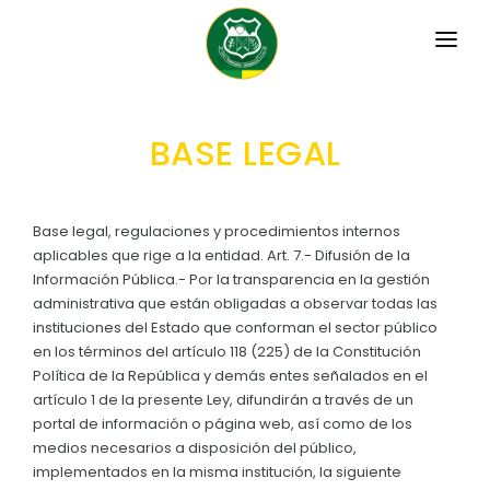
INICIO
BASE LEGAL
LA PARROQUIA
RESEÑA HISTÓRICA
GAD
Base legal, regulaciones y procedimientos internos
Historia Antigua
aplicables que rige a la entidad. Art. 7.- Difusión de la
TRANSPARENCIA
Información Pública.- Por la transparencia en la gestión
Historia Actual
administrativa que están obligadas a observar todas las
GESTIÓN Y PRESUPUESTO
instituciones del Estado que conforman el sector público
Símbolos Cívicos
en los términos del artículo 118 (225) de la Constitución
GESTIÓN INSTITUCIONAL
MECANISMOS DE PARTICIPACIÓN
GEOGRAFÍA
Política de la República y demás entes señalados en el
Sesiones Ordinarias
artículo 1 de la presente Ley, difundirán a través de un
TURISMO
Ubicación
CIUDADANÍA ACTIVA
portal de información o página web, así como de los
Sesiones Extraordinarias
medios necesarios a disposición del público,
Clima - Geografía
Solicitud de acceso información pública
implementados en la misma institución, la siguiente
Resoluciones
NEW