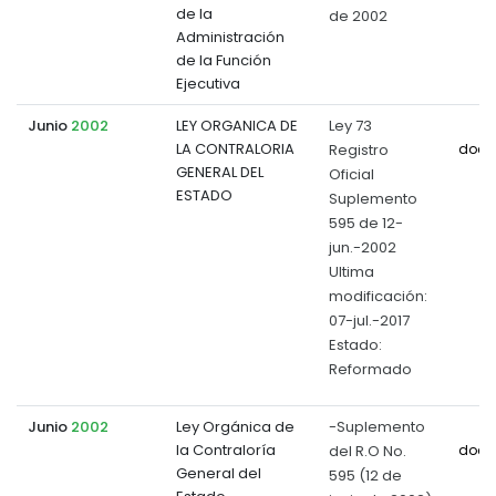
de la
de 2002
Administración
de la Función
Ejecutiva
Junio
2002
LEY ORGANICA DE
Ley 73
LA CONTRALORIA
Registro
docu
GENERAL DEL
Oficial
ESTADO
Suplemento
595 de 12-
jun.-2002
Ultima
modificación:
07-jul.-2017
Estado:
Reformado
Junio
2002
Ley Orgánica de
-Suplemento
la Contraloría
del R.O No.
docu
General del
595 (12 de