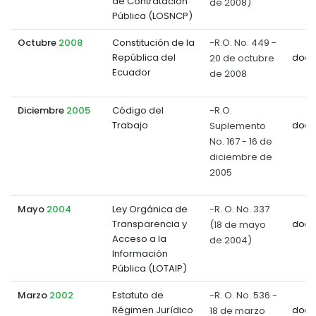
de Contratación
de 2008)
Pública (LOSNCP)
Octubre
2008
Constitución de la
-R.O. No. 449 -
República del
20 de octubre
docu
Ecuador
de 2008
Diciembre
2005
Código del
-R.O.
Trabajo
Suplemento
docu
No. 167 - 16 de
diciembre de
2005
Mayo
2004
Ley Orgánica de
-R. O. No. 337
Transparencia y
(18 de mayo
docu
Acceso a la
de 2004)
Información
Pública (LOTAIP)
Marzo
2002
Estatuto de
-R. O. No. 536 -
Régimen Jurídico
18 de marzo
docu