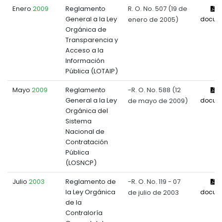
Enero
2009
Reglamento
R. O. No. 507 (19 de
V
General a la Ley
enero de 2005)
docum
Orgánica de
Transparencia y
Acceso a la
Información
Pública (LOTAIP)
Mayo
2009
Reglamento
-R. O. No. 588 (12
V
General a la Ley
de mayo de 2009)
docum
Orgánica del
Sistema
Nacional de
Contratación
Pública
(LOSNCP)
Julio
2003
Reglamento de
-R. O. No. 119 - 07
V
la Ley Orgánica
de julio de 2003
docum
de la
Contraloría