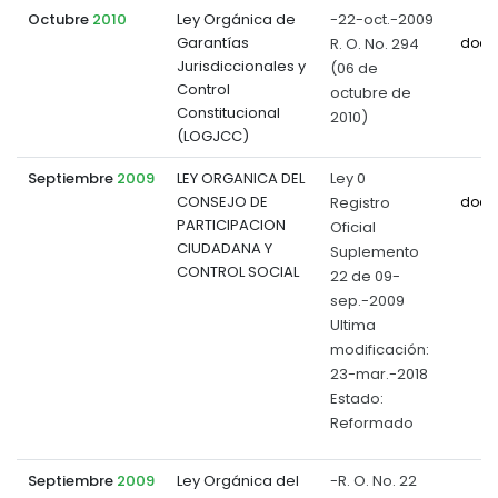
Octubre
2010
Ley Orgánica de
-22-oct.-2009
Garantías
R. O. No. 294
docu
Jurisdiccionales y
(06 de
Control
octubre de
Constitucional
2010)
(LOGJCC)
Septiembre
2009
LEY ORGANICA DEL
Ley 0
CONSEJO DE
Registro
docu
PARTICIPACION
Oficial
CIUDADANA Y
Suplemento
CONTROL SOCIAL
22 de 09-
sep.-2009
Ultima
modificación:
23-mar.-2018
Estado:
Reformado
Septiembre
2009
Ley Orgánica del
-R. O. No. 22