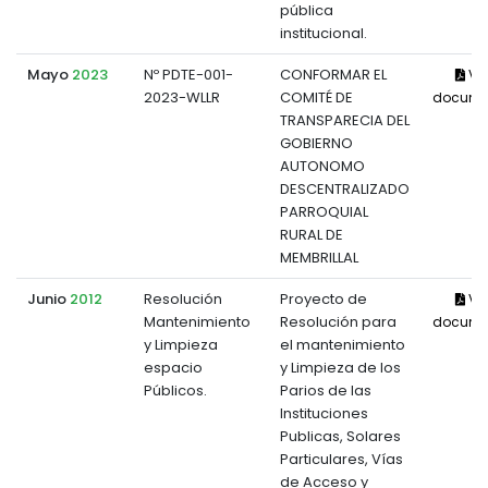
pública
institucional.
Mayo
2023
Nº PDTE-001-
CONFORMAR EL
Ve
2023-WLLR
COMITÉ DE
docume
TRANSPARECIA DEL
GOBIERNO
AUTONOMO
DESCENTRALIZADO
PARROQUIAL
RURAL DE
MEMBRILLAL
Junio
2012
Resolución
Proyecto de
Ve
Mantenimiento
Resolución para
docume
y Limpieza
el mantenimiento
espacio
y Limpieza de los
Públicos.
Parios de las
Instituciones
Publicas, Solares
Particulares, Vías
de Acceso y