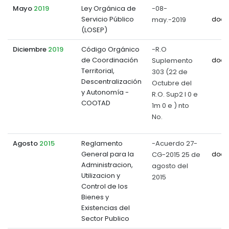
Mayo
2019
Ley Orgánica de
-08-
Servicio Público
may.-2019
docu
(LOSEP)
Diciembre
2019
Código Orgánico
-R.O
de Coordinación
Suplemento
docu
Territorial,
303 (22 de
Descentralización
Octubre del
y Autonomía -
R.O. Sup2 l 0 e
COOTAD
1m 0 e ) nto
No.
Agosto
2015
Reglamento
-Acuerdo 27-
General para la
CG-2015 25 de
docu
Administracion,
agosto del
Utilizacion y
2015
Control de los
Bienes y
Existencias del
Sector Publico