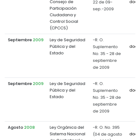
Consejo de
22 de 09-
docu
Participación
sep.-2009
Ciudadana y
Control Social
(CPCCS)
Septiembre
2009
Ley de Seguridad
-R. O.
Pública y del
Suplemento
docu
Estado
No. 35 - 28 de
septiembre
de 2009
Septiembre
2009
Ley de Seguridad
-R. O.
Pública y del
Suplemento
docu
Estado
No. 35 - 28 de
septiembre
de 2009
Agosto
2008
Ley Orgánica del
-R. O. No. 395
Sistema Nacional
(04 de agosto
docu