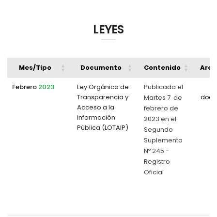
LEYES
Mes/Tipo
Documento
Contenido
Arch
Febrero
2023
Ley Orgánica de
Publicada el
Transparencia y
Martes 7 de
docu
Acceso a la
febrero de
Información
2023 en el
Pública (LOTAIP)
Segundo
Suplemento
Nº 245 -
Registro
Oficial