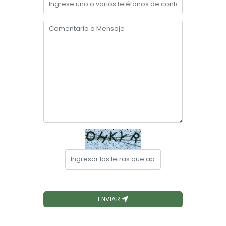
Convocatorias
GESTIÓN ADMINISTRATIVA
Plan de desarrollo y Ordenamiento Territorial - PD
Plan Anual Contratación - PAC
Plan Operativo Anual - POA
Convenios Institucionales
PRESUPUESTO: EJECUCIÓN Y REPORTES
Cédulas presupuestarias y balances
Procesos de contratación
Ejecución Presupuestaria
Obras y proyectos
ENVIAR