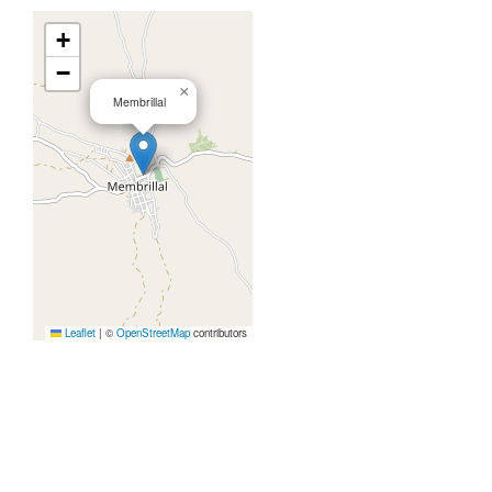
+
−
×
Membrillal
Leaflet
|
©
OpenStreetMap
contributors