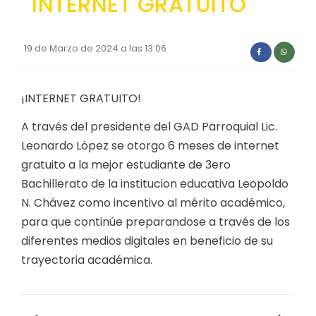
INTERNET GRATUITO
Convocatorias
GESTIÓN ADMINISTRATIVA
19 de Marzo de 2024 a las 13:06
Plan de desarrollo y Ordenamiento Territorial - PD
Plan Anual Contratación - PAC
¡INTERNET GRATUITO!
Plan Operativo Anual - POA
A través del presidente del GAD Parroquial Lic.
Leonardo López se otorgo 6 meses de internet
Convenios Institucionales
gratuito a la mejor estudiante de 3ero
PRESUPUESTO: EJECUCIÓN Y REPORTES
Bachillerato de la institucion educativa Leopoldo
N. Chávez como incentivo al mérito académico,
Cédulas presupuestarias y balances
para que continúe preparandose a través de los
Procesos de contratación
diferentes medios digitales en beneficio de su
Ejecución Presupuestaria
trayectoria académica.
Obras y proyectos