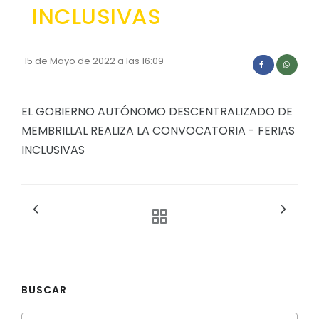
INCLUSIVAS
Convocatorias
GESTIÓN ADMINISTRATIVA
15 de Mayo de 2022 a las 16:09
Plan de desarrollo y Ordenamiento Territorial - PD
Plan Anual Contratación - PAC
EL GOBIERNO AUTÓNOMO DESCENTRALIZADO DE
Plan Operativo Anual - POA
MEMBRILLAL REALIZA LA CONVOCATORIA - FERIAS
INCLUSIVAS
Convenios Institucionales
PRESUPUESTO: EJECUCIÓN Y REPORTES
Cédulas presupuestarias y balances
Procesos de contratación
Ejecución Presupuestaria
Obras y proyectos
BUSCAR