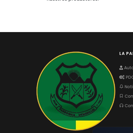
LA P
Auto
PD
Noti
Com
Con