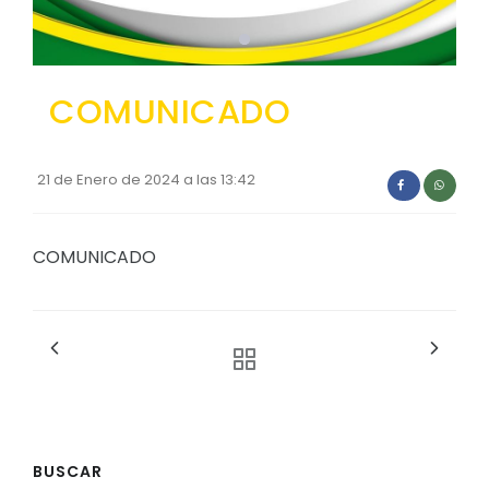
Convocatorias
GESTIÓN ADMINISTRATIVA
COMUNICADO
Plan de desarrollo y Ordenamiento Territorial - PD
Plan Anual Contratación - PAC
21 de Enero de 2024 a las 13:42
Plan Operativo Anual - POA
Convenios Institucionales
COMUNICADO
PRESUPUESTO: EJECUCIÓN Y REPORTES
Cédulas presupuestarias y balances
Procesos de contratación
Ejecución Presupuestaria
Obras y proyectos
BUSCAR