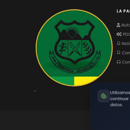
LA P
Auto
PD
Noti
Com
Con
-
Utilizamo
continua
datos.