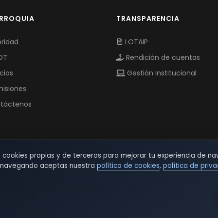
ARROQUIA
TRANSPARENCIA
ridad
LOTAIP
OT
Rendición de cuentas
cias
Gestión Institucional
isiones
táctenos
s cookies propias y de terceros para mejorar tu experiencia de na
r navegando aceptas nuestra
política de cookies
,
política de priv
© 2026 TSW - TecnoServiWeb. All Rights Reserved.