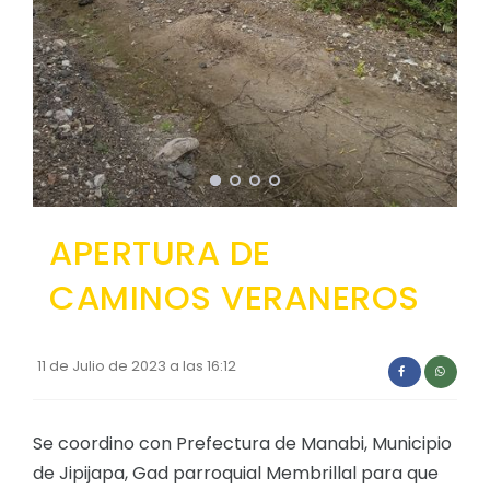
Convocatorias
GESTIÓN ADMINISTRATIVA
Plan de desarrollo y Ordenamiento Territorial - PD
Plan Anual Contratación - PAC
Plan Operativo Anual - POA
Convenios Institucionales
APERTURA DE
PRESUPUESTO: EJECUCIÓN Y REPORTES
CAMINOS VERANEROS
Cédulas presupuestarias y balances
Procesos de contratación
11 de Julio de 2023 a las 16:12
Ejecución Presupuestaria
Obras y proyectos
Se coordino con Prefectura de Manabi, Municipio
de Jipijapa, Gad parroquial Membrillal para que